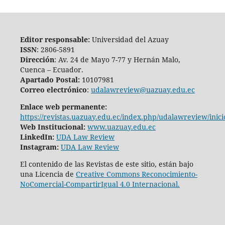
Editor responsable:
Universidad del Azuay
ISSN
: 2806-5891
Dirección
: Av. 24 de Mayo 7-77 y Hernán Malo,
Cuenca – Ecuador.
Apartado Postal:
10107981
Correo electrónico
:
udalawreview@uazuay.edu.ec
Enlace web permanente:
https://revistas.uazuay.edu.ec/index.php/udalawreview/inici
Web Institucional:
www.uazuay.edu.ec
LinkedIn:
UDA Law Review
Instagram:
UDA Law Review
El contenido de las Revistas de este sitio, están bajo
una Licencia de
Creative Commons Reconocimiento-
NoComercial-CompartirIgual 4.0 Internacional.