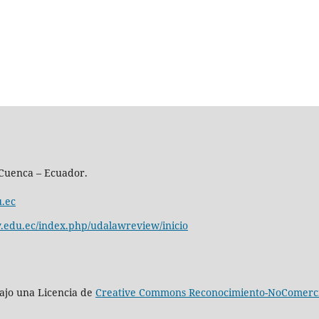
 Cuenca – Ecuador.
.ec
ay.edu.ec/index.php/udalawreview/inicio
 bajo una Licencia de
Creative Commons Reconocimiento-NoComercial