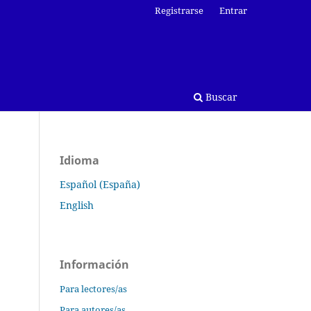
Registrarse
Entrar
Buscar
Idioma
Español (España)
English
Información
Para lectores/as
Para autores/as