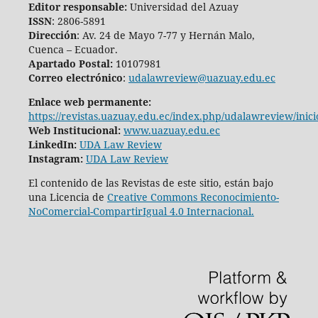
Editor responsable:
Universidad del Azuay
ISSN
: 2806-5891
Dirección
: Av. 24 de Mayo 7-77 y Hernán Malo,
Cuenca – Ecuador.
Apartado Postal:
10107981
Correo electrónico
:
udalawreview@uazuay.edu.ec
Enlace web permanente:
https://revistas.uazuay.edu.ec/index.php/udalawreview/inici
Web Institucional:
www.uazuay.edu.ec
LinkedIn:
UDA Law Review
Instagram:
UDA Law Review
El contenido de las Revistas de este sitio, están bajo
una Licencia de
Creative Commons Reconocimiento-
NoComercial-CompartirIgual 4.0 Internacional.