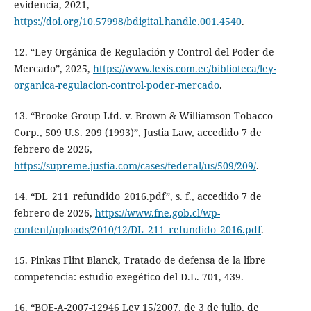
evidencia, 2021,
https://doi.org/10.57998/bdigital.handle.001.4540
.
12. “Ley Orgánica de Regulación y Control del Poder de
Mercado”, 2025,
https://www.lexis.com.ec/biblioteca/ley-
organica-regulacion-control-poder-mercado
.
13. “Brooke Group Ltd. v. Brown & Williamson Tobacco
Corp., 509 U.S. 209 (1993)”, Justia Law, accedido 7 de
febrero de 2026,
https://supreme.justia.com/cases/federal/us/509/209/
.
14. “DL_211_refundido_2016.pdf”, s. f., accedido 7 de
febrero de 2026,
https://www.fne.gob.cl/wp-
content/uploads/2010/12/DL_211_refundido_2016.pdf
.
15. Pinkas Flint Blanck, Tratado de defensa de la libre
competencia: estudio exegético del D.L. 701, 439.
16. “BOE-A-2007-12946 Ley 15/2007, de 3 de julio, de