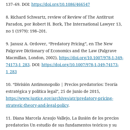
137–69. DOI:
https://doi.org/10.1086/466547
8. Richard Schwartz, review of Review of The Antitrust
Paradox, por Robert H. Bork, The International Lawyer 13,
no 1 (1979): 198–201.
9. Janusz A. Ordover, “Predatory Pricing”, en The New
Palgrave Dictionary of Economics and the Law (Palgrave
Macmillan, London, 2002),
https://doi.org/10.1007/978-1-349-
74173-1_283
. DOI:
https://doi.org/10.1007/978-1-349-74173-
1_283
10. “División Antimonopolio | Precios predatorios: Teoría
estratégica y política legal”, 25 de junio de 2015,
https://www.justice.gov/archives/atr/predatory-pricing-
strategic-theory-and-legal-policy
.
11. Diana Marcela Araujo Vallejo, La ilusión de los precios
predatorios Un estudio de sus fundamentos teóricos y su