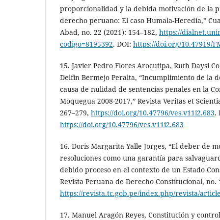
proporcionalidad y la debida motivación de la p
derecho peruano: El caso Humala-Heredia,” C
Abad, no. 22 (2021): 154–182,
https://dialnet.uni
codigo=8195392
. DOI:
https://doi.org/10.47919
15. Javier Pedro Flores Arocutipa, Ruth Daysi Co
Delfin Bermejo Peralta, “Incumplimiento de la 
causa de nulidad de sentencias penales en la Co
Moquegua 2008-2017,” Revista Veritas et Scientia
267–279,
https://doi.org/10.47796/ves.v11i2.683
.
https://doi.org/10.47796/ves.v11i2.683
16. Doris Margarita Yalle Jorges, “El deber de m
resoluciones como una garantía para salvaguar
debido proceso en el contexto de un Estado Con
Revista Peruana de Derecho Constitucional, no. 
https://revista.tc.gob.pe/index.php/revista/artic
17. Manuel Aragón Reyes, Constitución y control