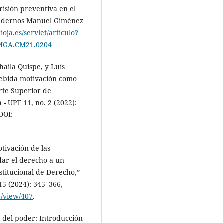
risión preventiva en el
uadernos Manuel Giménez
rioja.es/servlet/articulo?
/FMGA.CM21.0204
haila Quispe, y Luís
debida motivación como
rte Superior de
 - UPT 11, no. 2 (2022):
 DOI:
otivación de las
dar el derecho a un
stitucional de Derecho,”
15 (2024): 345–366,
le/view/407
.
 del poder: Introducción