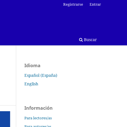
Registrarse
Entrar
Buscar
Idioma
Español (España)
English
Información
Para lectores/as
Para autores/as