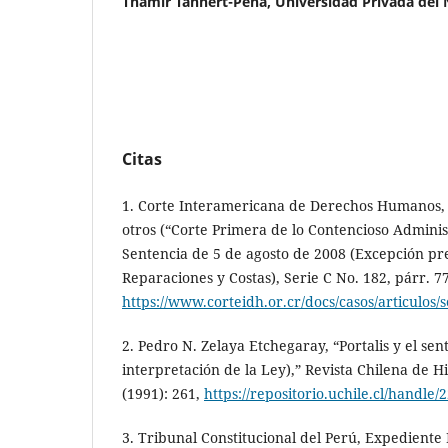
Thamir Tannert-Peña,
Universidad Privada del 
Citas
1. Corte Interamericana de Derechos Humanos, 
otros (“Corte Primera de lo Contencioso Administ
Sentencia de 5 de agosto de 2008 (Excepción pr
Reparaciones y Costas), Serie C No. 182, párr. 77
https://www.corteidh.or.cr/docs/casos/articulos/
2. Pedro N. Zelaya Etchegaray, “Portalis y el sen
interpretación de la Ley),” Revista Chilena de H
(1991): 261,
https://repositorio.uchile.cl/handle
3. Tribunal Constitucional del Perú, Expediente