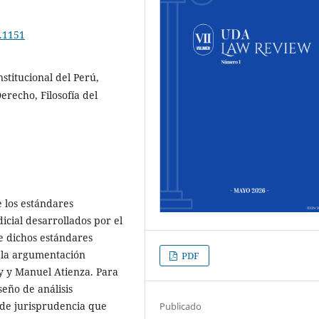
1.1151
stitucional del Perú,
erecho, Filosofía del
e los estándares
icial desarrollados por el
ue dichos estándares
 la argumentación
PDF
xy y Manuel Atienza. Para
seño de análisis
de jurisprudencia que
Publicado