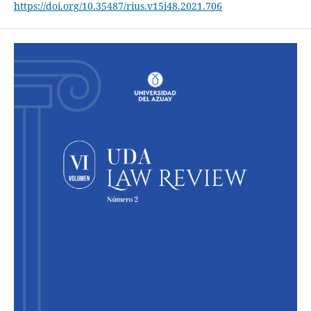
https://doi.org/10.35487/rius.v15i48.2021.706