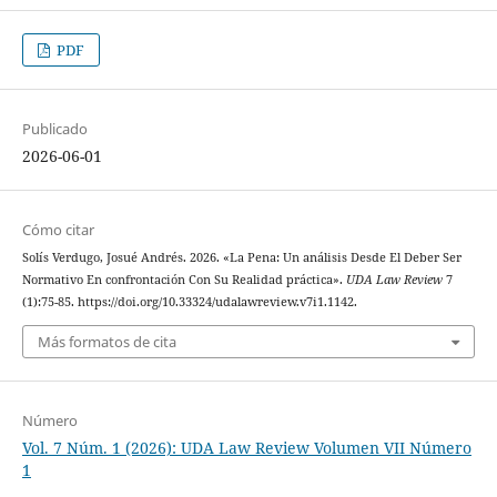
PDF
Publicado
2026-06-01
Cómo citar
Solís Verdugo, Josué Andrés. 2026. «La Pena: Un análisis Desde El Deber Ser
Normativo En confrontación Con Su Realidad práctica».
UDA Law Review
7
(1):75-85. https://doi.org/10.33324/udalawreview.v7i1.1142.
Más formatos de cita
Número
Vol. 7 Núm. 1 (2026): UDA Law Review Volumen VII Número
1