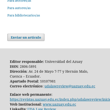
Para lectores/as
Para autores/as
Para bibliotecarios/as
Enviar un artículo
Editor responsable:
Universidad del Azuay
ISSN
: 2806-5891
Dirección
: Av. 24 de Mayo 7-77 y Hernán Malo,
Cuenca – Ecuador.
Apartado Postal:
10107981
Correo electrónico
:
udalawreview@uazuay.edu.ec
Enlace web permanente:
https://revistas.uazuay.edu.ec/index.php/udalawreview/inici
Web Institucional:
www.uazuay.edu.ec
LinkedIn:
UDA Law Review