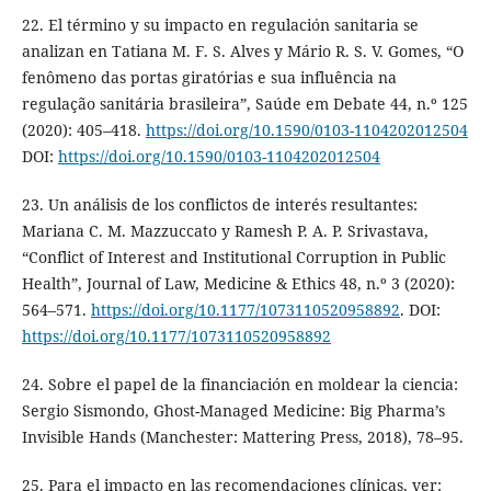
22. El término y su impacto en regulación sanitaria se
analizan en Tatiana M. F. S. Alves y Mário R. S. V. Gomes, “O
fenômeno das portas giratórias e sua influência na
regulação sanitária brasileira”, Saúde em Debate 44, n.º 125
(2020): 405–418.
https://doi.org/10.1590/0103-1104202012504
DOI:
https://doi.org/10.1590/0103-1104202012504
23. Un análisis de los conflictos de interés resultantes:
Mariana C. M. Mazzuccato y Ramesh P. A. P. Srivastava,
“Conflict of Interest and Institutional Corruption in Public
Health”, Journal of Law, Medicine & Ethics 48, n.º 3 (2020):
564–571.
https://doi.org/10.1177/1073110520958892
. DOI:
https://doi.org/10.1177/1073110520958892
24. Sobre el papel de la financiación en moldear la ciencia:
Sergio Sismondo, Ghost-Managed Medicine: Big Pharma’s
Invisible Hands (Manchester: Mattering Press, 2018), 78–95.
25. Para el impacto en las recomendaciones clínicas, ver: