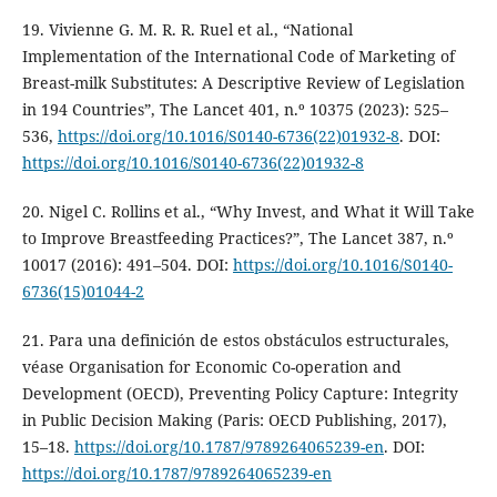
19. Vivienne G. M. R. R. Ruel et al., “National
Implementation of the International Code of Marketing of
Breast-milk Substitutes: A Descriptive Review of Legislation
in 194 Countries”, The Lancet 401, n.º 10375 (2023): 525–
536,
https://doi.org/10.1016/S0140-6736(22)01932-8
. DOI:
https://doi.org/10.1016/S0140-6736(22)01932-8
20. Nigel C. Rollins et al., “Why Invest, and What it Will Take
to Improve Breastfeeding Practices?”, The Lancet 387, n.º
10017 (2016): 491–504. DOI:
https://doi.org/10.1016/S0140-
6736(15)01044-2
21. Para una definición de estos obstáculos estructurales,
véase Organisation for Economic Co-operation and
Development (OECD), Preventing Policy Capture: Integrity
in Public Decision Making (Paris: OECD Publishing, 2017),
15–18.
https://doi.org/10.1787/9789264065239-en
. DOI:
https://doi.org/10.1787/9789264065239-en