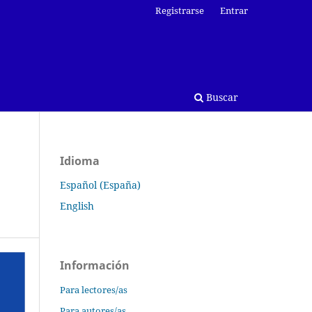
Registrarse
Entrar
Buscar
Idioma
Español (España)
English
Información
Para lectores/as
Para autores/as