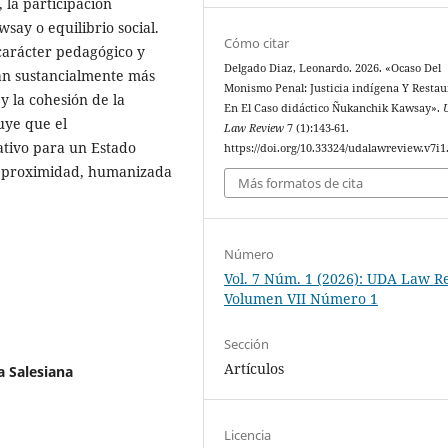
 la participación
say o equilibrio social.
Cómo citar
carácter pedagógico y
Delgado Diaz, Leonardo. 2026. «Ocaso Del
tan sustancialmente más
Monismo Penal: Justicia indígena Y Restau
y la cohesión de la
En El Caso didáctico Ñukanchik Kawsay».
uye que el
Law Review
7 (1):143-61.
ativo para un Estado
https://doi.org/10.33324/udalawreview.v7i1
e proximidad, humanizada
Más formatos de cita
Número
Vol. 7 Núm. 1 (2026): UDA Law R
Volumen VII Número 1
Sección
Artículos
a Salesiana
Licencia