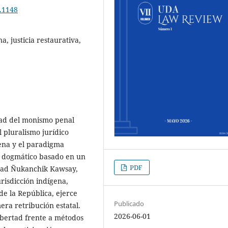
1.1148
a, justicia restaurativa,
idad del monismo penal
 pluralismo jurídico
gena y el paradigma
o dogmático basado en un
PDF
idad Ñukanchik Kawsay,
risdicción indígena,
de la República, ejerce
Publicado
era retribución estatal.
2026-06-01
libertad frente a métodos