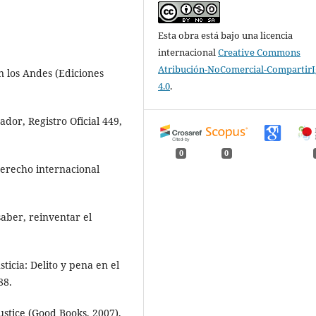
Esta obra está bajo una licencia
internacional
Creative Commons
Atribución-NoComercial-CompartirI
en los Andes (Ediciones
4.0
.
ador, Registro Oficial 449,
0
0
derecho internacional
saber, reinventar el
sticia: Delito y pena en el
88.
ustice (Good Books, 2007),