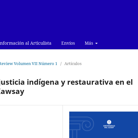
Información al Articulista
Envíos
Más
w Review Volumen VII Número 1
/
Artículos
sticia indígena y restaurativa en el
 Kawsay