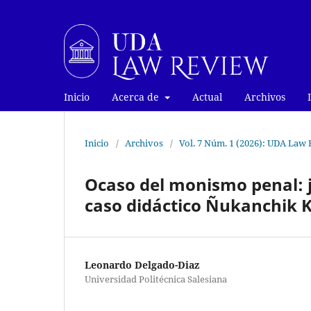
Inicio
Acerca de
Actual
Archivos
Inicio
/
Archivos
/
Vol. 7 Núm. 1 (2026): UDA La
Ocaso del monismo penal: ju
caso didáctico Ñukanchik
Leonardo Delgado-Diaz
Universidad Politécnica Salesiana