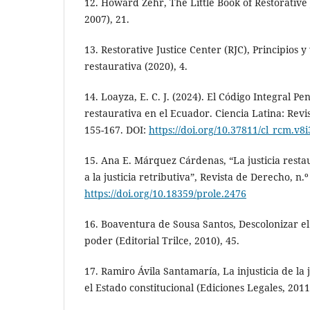
12. Howard Zehr, The Little Book of Restorative 
2007), 21.
13. Restorative Justice Center (RJC), Principios y
restaurativa (2020), 4.
14. Loayza, E. C. J. (2024). El Código Integral Pen
restaurativa en el Ecuador. Ciencia Latina: Revist
155-167. DOI:
https://doi.org/10.37811/cl_rcm.v8
15. Ana E. Márquez Cárdenas, “La justicia resta
a la justicia retributiva”, Revista de Derecho, n.º
https://doi.org/10.18359/prole.2476
16. Boaventura de Sousa Santos, Descolonizar el
poder (Editorial Trilce, 2010), 45.
17. Ramiro Ávila Santamaría, La injusticia de la j
el Estado constitucional (Ediciones Legales, 2011